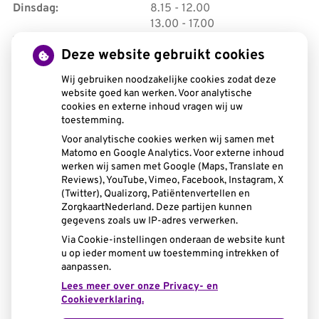
tot
Dinsdag:
8.15
- 12.00
tot
13.00
- 17.00
tot
Woensdag:
8.15
- 12.00
Deze website gebruikt cookies
tot
13.00
- 17.00
tot
Donderdag:
8.15
- 12.00
Wij gebruiken noodzakelijke cookies zodat deze
tot
13:00
- 20:00
website goed kan werken. Voor analytische
tot
Vrijdag:
8:15
- 12:30
cookies en externe inhoud vragen wij uw
toestemming.
tot
13:00
- 15:00
Voor analytische cookies werken wij samen met
Matomo en Google Analytics. Voor externe inhoud
werken wij samen met Google (Maps, Translate en
Reviews), YouTube, Vimeo, Facebook, Instagram, X
(Twitter), Qualizorg, Patiëntenvertellen en
ZorgkaartNederland. Deze partijen kunnen
U heeft geen toestemming gegeven voor
gegevens zoals uw IP-adres verwerken.
externe inhoud
die nodig is om dit te
Via Cookie-instellingen onderaan de website kunt
zien.
u op ieder moment uw toestemming intrekken of
Cookie-instellingen wijzigen
aanpassen.
Lees meer over onze Privacy- en
Cookieverklaring.