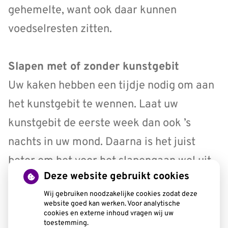
gehemelte, want ook daar kunnen
voedselresten zitten.
Slapen met of zonder kunstgebit
Uw kaken hebben een tijdje nodig om aan
het kunstgebit te wennen. Laat uw
kunstgebit de eerste week dan ook ’s
nachts in uw mond. Daarna is het juist
beter om het voor het slapengaan wel uit
Deze website gebruikt cookies
te doen. Op die manier geeft u ook uw
Wij gebruiken noodzakelijke cookies zodat deze
kaken rust. Vindt u het vervelend om met
website goed kan werken. Voor analytische
cookies en externe inhoud vragen wij uw
een lege mond te slapen? Doe dan alleen
toestemming.