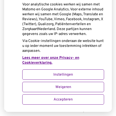
het ondergebit uit. Wilt u toch uw hele
Voor analytische cookies werken wij samen met
Matomo en Google Analytics. Voor externe inhoud
kunstgebit dag en nacht dragen? Laat uw
werken wij samen met Google (Maps, Translate en
Reviews), YouTube, Vimeo, Facebook, Instagram, X
mond en kunstgebit dan minimaal één
(Twitter), Qualizorg, Patiëntenvertellen en
ZorgkaartNederland. Deze partijen kunnen
keer per jaar door uw tandarts
gegevens zoals uw IP-adres verwerken.
Via Cookie-instellingen onderaan de website kunt
controleren.
u op ieder moment uw toestemming intrekken of
aanpassen.
Heeft u het kunstgebit niet in uw mond?
Lees meer over onze Privacy- en
Bewaar het dan in een glas water. Ververs
Cookieverklaring.
het water iedere dag. Uw kunstgebit kunt
Instellingen
u ook in een glas gevuld met een
Weigeren
reinigingsmiddel bewaren. Spoel uw
kunstgebit altijd goed af met water
Accepteren
voordat u het weer in uw mond plaatst.