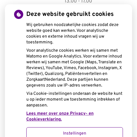
tot
13.00
- 17.00
tot
Woensdag:
8.15
- 12.00
Deze website gebruikt cookies
tot
13.00
- 17.00
tot
Donderdag:
8.15
- 12.00
Wij gebruiken noodzakelijke cookies zodat deze
tot
13:00
- 20:00
website goed kan werken. Voor analytische
tot
Vrijdag:
8:15
- 12:30
cookies en externe inhoud vragen wij uw
toestemming.
tot
13:00
- 15:00
Voor analytische cookies werken wij samen met
Matomo en Google Analytics. Voor externe inhoud
werken wij samen met Google (Maps, Translate en
Reviews), YouTube, Vimeo, Facebook, Instagram, X
(Twitter), Qualizorg, Patiëntenvertellen en
ZorgkaartNederland. Deze partijen kunnen
U heeft geen toestemming gegeven voor
gegevens zoals uw IP-adres verwerken.
externe inhoud
die nodig is om dit te
Via Cookie-instellingen onderaan de website kunt
zien.
u op ieder moment uw toestemming intrekken of
Cookie-instellingen wijzigen
aanpassen.
Lees meer over onze Privacy- en
Cookieverklaring.
Instellingen